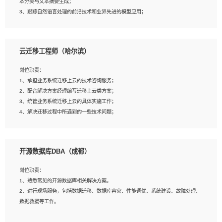
本分类与文本摘要生成；
5、沟通表达能力强，具备团队协作能力。
3、跟踪自然语言处理的前沿技术和业界先进的模型应用；
4、负责问答系统的搭建和知识图谱的建立；
云迁移工程师（哈尔滨）
岗位要求：
1、1年及以上自然语言处理方向研究或工作经验，统招本科及以上学历；
岗位职责：
2、熟悉tensorflow，keras，pytorch等常规深度学习框架，快速根据客户需求实现
1、承担业务系统迁移上云的技术咨询服务；
有效的模型；
2、配合解决方案经理编写迁移上云类方案；
3、熟悉掌握至少一种编程语言，如：Python，Java；
3、统管业务系统迁移上云的具体实施工作；
4、 熟悉NLP相关算法与实现；
4、解决迁移过程中所遇到的一些技术问题；
5、至少有一次及以上问答系统的项目实践，熟悉问答系统全流程开发者优先；
6、有较强的问题分析和处理能力，良好的团队合作意识；
7、 参与过相关竞赛或科研项目者优先。
岗位要求：
开源数据库DBA（成都）
1、专科及以上学历，三年以上工作经验，计算机等相关专业；
2、具备常见业务系统资源评估、部署优化和故障排查的能力；
岗位职责：
3、熟悉常见操作系统、存储、网络、 IO 等相关原理；
1、熟悉常见的开源数据库相关解决方案。
4、具有迁移工具实操经验，具备P2V、V2V迁移能力；
2、进行现场服务，包括数据迁移、数据库容灾、性能调优、系统建设、故障处理、
5、熟练华为、VMware虚拟化、云计算及云存储技术；
数据救援等工作。
6、熟悉主流数据库、应用服务器、中间件部署架构和运维方法；
7、具备资源池迁移、应用及数据迁移、异构数据迁移相关经验；