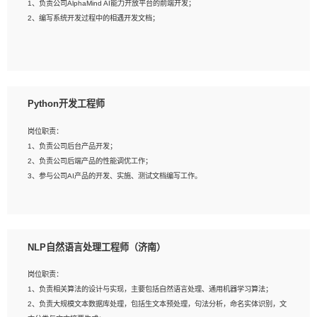
1、负责公司AlphaMind AI能力开放平台的前端开发；
3、具备良好的交流协调能力，有较强的责任感、工作积极主动；
2、编写系统开发过程中的相遇开发文档；
4、有较强的系统需求分析、文档编写能力、沟通能力；
5、具备与多团队合作的经验，良好团队协作精神；
岗位要求：
1、全日制本科及以上学历，计算机相关专业毕业，一年以上前端开发工作经验；
2、熟练掌握HTML、CSS、JavaScript等web相关技术；
Python开发工程师
3、熟悉react/vue/angular任何一种前端框架，熟悉react优先；
4、熟悉webpack配置和git操作；
岗位职责：
5、善于沟通，具有团队意识；
1、负责公司后台产品开发；
2、负责公司后端产品的性能调优工作；
3、参与公司AI产品的开发、实施、测试文档编写工作。
岗位要求:
1、计算机相关专业，本科及以上学历，2年以上后端开发经验，有过运营商项目经
NLP自然语言处理工程师（济南）
验的更佳；
2、熟练python编程语言，熟悉服务端开发流程，熟悉常见的算法和数据结构；
岗位职责：
3、熟悉数据库开发，熟悉Mysql、Oracle、MongoDb数据库应用开发其中一种；
1、负责相关算法的设计与实现，主要包括自然语言处理、通用机器学习算法；
4、熟悉Python Wed框架（Django/Flask...）代码能力优秀，熟悉编码规范和具备
2、负责大规模文本数据库处理，包括生文本预处理，句法分析，命名实体识别，文
良好的文档编写能力）；