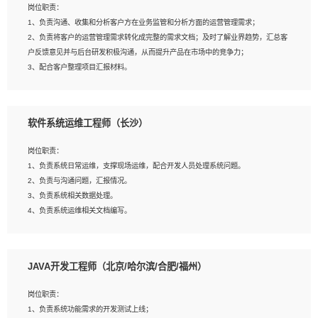
岗位职责：
建深度学习系统环境；
1、负责沟通、收集和分析客户方在业务监管和分析方面的运营管理需求；
4、熟悉OPENCV、HALCON等常用图像处理软件，熟练进行图像处理；
2、负责将客户的运营管理需求转化成完整的需求文档；及时了解业界趋势，汇总客
5、熟悉主流的分类算法、聚类算法和关联分析算法原理，能熟练使用神经网络算法
户反馈意见并与后台研发积极沟通，从而提升产品在市场中的竞争力；
的进行业务建模；
3、配合客户整理项目汇报材料。
6、对OCR领域有深入的研究，熟悉模型调参，压缩和整型化方法；
7、熟悉mysql、oracle、MongoDB、redis等其中一种数据库使用。
岗位要求：
软件系统运维工程师（长沙）
1、3年以上运营或解决方案的工作经验。
2、具备良好的逻辑能力、沟通能力和文字处理能力，能够从海量数据中发现关键特
岗位职责：
征，可独立提出完整的优化方案,并推动方案执行达成结果；熟练使用PPT、
1、负责系统日常运维，支撑现场运维，配合开发人员处理系统问题。
WORD、EXCEL等办公软件；
2、负责与沟通问题，汇报情况。
3、深入理解公司各项AI产品和技术信息；具有较强的文档编写能力，能独立撰写
3、负责系统相关数据处理。
PPT、方案建议书等，面试时需携带个人制作的专业PPT文件进行展示。
4、负责系统运维相关文档编写。
5、负责现场对接客户，沟通事项。
JAVA开发工程师（北京/哈尔滨/合肥/福州）
岗位要求：
1、计算机相关专业本科以上学历，1年以上软件系统运维经验。
岗位职责：
2、精通linux命令。
1、负责系统功能需求的开发测试上线；
3、熟悉oracle、mysql 数据库。