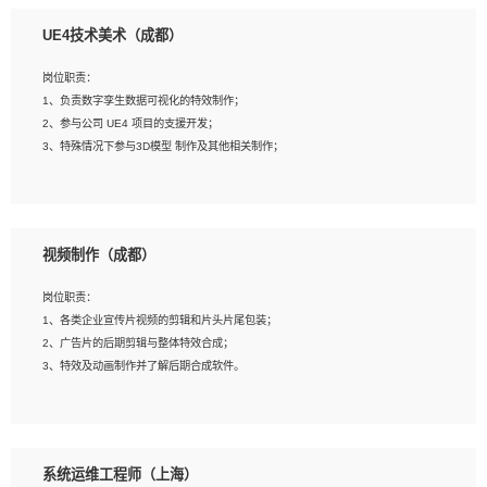
1、全日制本科相关专业，具有相关开发经验?年以上；
UE4技术美术（成都）
2、熟练掌握 Unity3D 程序开发，精通 C# 语言开发；
3、具有大量插件的使用调试经历，开发测试过 UWP 端程序者优先；
岗位职责：
4、有良好的沟通能力和团队合作意识；
1、负责数字孪生数据可视化的特效制作；
5、开发过 HoloLens 程序者优先。
2、参与公司 UE4 项目的支援开发；
3、特殊情况下参与3D模型 制作及其他相关制作；
岗位要求：
1、全日制本科以上学历，美术、动画相关专业毕业，具有相关效果制作经验2年以
视频制作（成都）
上；
2、熟练掌握 Particle 或 Niagara 制作特效模块；
岗位职责：
3、想象力丰富, 有一定的艺术审美深度；
1、各类企业宣传片视频的剪辑和片头片尾包装；
4、有良好的场景特效搭建功底；
2、广告片的后期剪辑与整体特效合成；
5、熟悉 3Ds Max 或者 Maya；
3、特效及动画制作并了解后期合成软件。
6、有良好的沟通能力和团队合作意识；
7、参与过建筑结构表现相关项目者优先
岗位要求：
1、热爱影视，责任心强，有强烈的兴趣和后期制作的主观能动性；
系统运维工程师（上海）
2、熟练使用After Effect、Photo Shop、熟练掌握视频剪辑和特效包装软件；