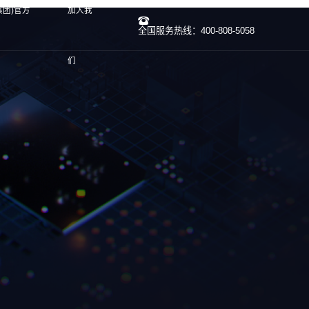
集团)官方
加入我
全国服务热线：400-808-5058
们